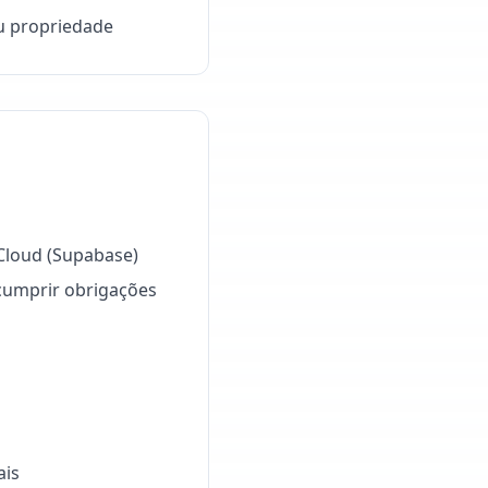
ou propriedade
Cloud (Supabase)
cumprir obrigações
ais