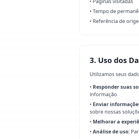
• Páginas visitadas
• Tempo de permanên
• Referência de orig
3. Uso dos D
Utilizamos seus dado
•
Responder suas sol
informação
•
Enviar informações
sobre nossas soluçõ
•
Melhorar a experi
•
Análise de uso
: Pa