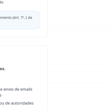
ão
ento (Art. 7º, I da
os.
e envio de emails
e
 ou de autoridades