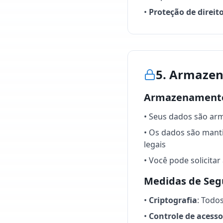
•
Proteção de direit
5. Armaze
Armazenament
• Seus dados são ar
• Os dados são mant
legais
• Você pode solicita
Medidas de Seg
•
Criptografia
: Todo
•
Controle de acesso