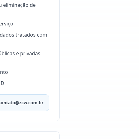
ou eliminação de
erviço
de dados tratados com
blicas e privadas
ento
PD
contato@zcw.com.br