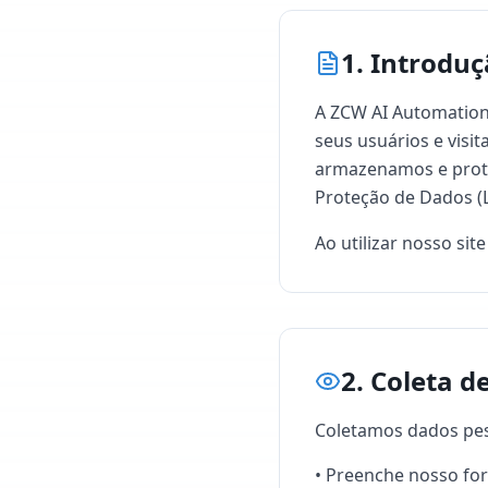
1. Introdu
A ZCW AI Automation
seus usuários e visi
armazenamos e prote
Proteção de Dados (LG
Ao utilizar nosso sit
2. Coleta d
Coletamos dados pes
• Preenche nosso fo