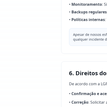
•
Monitoramento
: 
•
Backups regulares
•
Políticas internas
:
Apesar de nossos es
qualquer incidente d
6. Direitos d
De acordo com a LGPD
•
Confirmação e ace
•
Correção
: Solicita