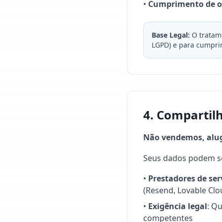
•
Cumprimento de ob
Base Legal:
O tratame
LGPD) e para cumprime
4. Comparti
Não vendemos, alug
Seus dados podem se
•
Prestadores de ser
(Resend, Lovable Clo
•
Exigência legal
: Q
competentes